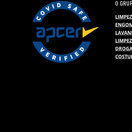
O GRUP
LIMPEZ
ENGO
LAVAN
LIMPE
DROGA
COSTU