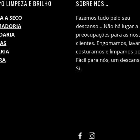
O LIMPEZA E BRILHO
SOBRE NÓS…
A A SECO
Fazemos tudo pelo seu
MADORIA
descanso… Não há lugar a
DARIA
preocupações para as nos
ZAS
clientes. Engomamos, lava
RIA
costuramos e limpamos por
RA
Fácil para nós, um descans
Si.