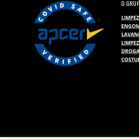
O GRUP
LIMPEZ
ENGO
LAVAN
LIMPE
DROGA
COSTU