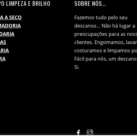
O LIMPEZA E BRILHO
SOBRE NÓS…
A A SECO
Fazemos tudo pelo seu
MADORIA
descanso… Não há lugar a
DARIA
preocupações para as nos
ZAS
clientes. Engomamos, lava
RIA
costuramos e limpamos por
RA
Fácil para nós, um descans
Si.