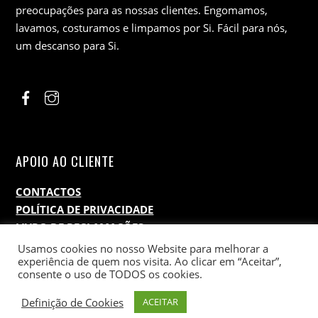
preocupações para as nossas clientes. Engomamos,
lavamos, costuramos e limpamos por Si. Fácil para nós,
um descanso para Si.
APOIO AO CLIENTE
CONTACTOS
POLÍTICA DE PRIVACIDADE
LIVRO DE RECLAMAÇÕES
Usamos cookies no nosso Website para melhorar a
experiência de quem nos visita. Ao clicar em “Aceitar”,
consente o uso de TODOS os cookies.
©
Engomadoria Limpeza e Brilho
2026
Definição de Cookies
ACEITAR
WEBDESIGN & POWERED BY
MontiWWW