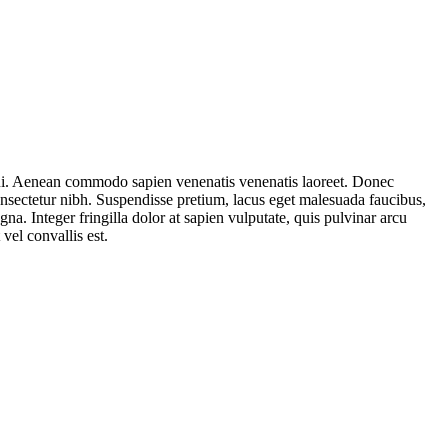
 dui. Aenean commodo sapien venenatis venenatis laoreet. Donec
consectetur nibh. Suspendisse pretium, lacus eget malesuada faucibus,
. Integer fringilla dolor at sapien vulputate, quis pulvinar arcu
vel convallis est.