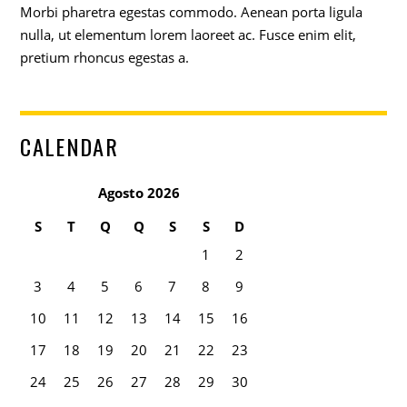
Morbi pharetra egestas commodo. Aenean porta ligula
nulla, ut elementum lorem laoreet ac. Fusce enim elit,
pretium rhoncus egestas a.
CALENDAR
Agosto 2026
S
T
Q
Q
S
S
D
1
2
3
4
5
6
7
8
9
10
11
12
13
14
15
16
17
18
19
20
21
22
23
24
25
26
27
28
29
30